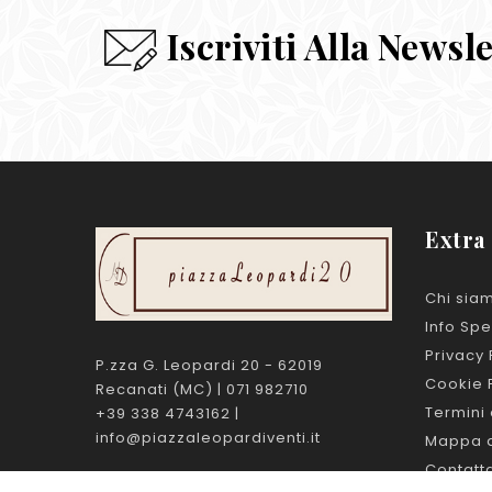
Iscriviti Alla Newsl
Extra
Chi sia
Info Spe
Privacy 
P.zza G. Leopardi 20 - 62019
Cookie 
Recanati (MC) | 071 982710
Termini 
+39 338 4743162 |
info@piazzaleopardiventi.it
Mappa d
Contatt