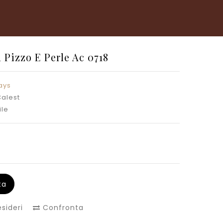
 Pizzo E Perle Ac 0718
ays
Calest
ile
ta
esideri
Confronta